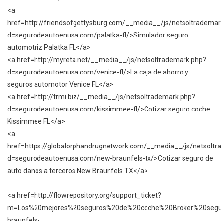
<a
href=http://friendsofgettysburg.com/__media__/js/netsoltrademar
d=segurodeautoenusa.com/palatka-fl/>Simulador seguro
automotriz Palatka FL</a>
<a href=http://myreta.net/__media__/js/netsoltrademark.php?
d=segurodeautoenusa.com/venice-fl/>La caja de ahorro y
seguros automotor Venice FL</a>
<a href=http://trmi.biz/__media__/js/netsoltrademark.php?
d=segurodeautoenusa.com/kissimmee-fl/>Cotizar seguro coche
Kissimmee FL</a>
<a
href=https://globalorphandrugnetwork.com/__media__/js/netsoltr
d=segurodeautoenusa.com/new-braunfels-tx/>Cotizar seguro de
auto danos a terceros New Braunfels TX</a>
<a href=http://flowrepository.org/support_ticket?
m=Los%20mejores%20seguros%20de%20coche%20Broker%20segu
braunfels-