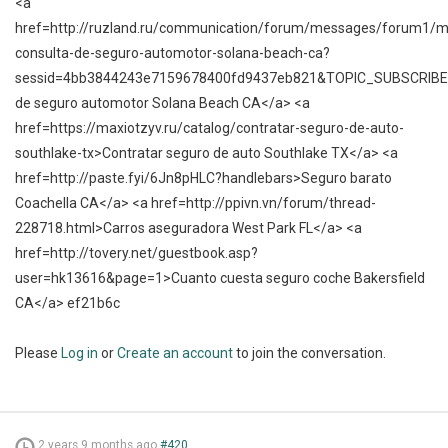
<a
href=http://ruzland.ru/communication/forum/messages/forum1/
consulta-de-seguro-automotor-solana-beach-ca?
sessid=4bb3844243e7159678400fd9437eb821&TOPIC_SUBSCRIB
de seguro automotor Solana Beach CA</a> <a
href=https://maxiotzyv.ru/catalog/contratar-seguro-de-auto-
southlake-tx>Contratar seguro de auto Southlake TX</a> <a
href=http://paste.fyi/6Jn8pHLC?handlebars>Seguro barato
Coachella CA</a> <a href=http://ppivn.vn/forum/thread-
228718.html>Carros aseguradora West Park FL</a> <a
href=http://tovery.net/guestbook.asp?
user=hk13616&page=1>Cuanto cuesta seguro coche Bakersfield
CA</a> ef21b6c
Please
Log in
or
Create an account
to join the conversation.
2 years 9 months ago
#420