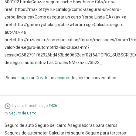
500102.html>Cotizar seguro coche Hawthorne CA</a> <a
href=https://maxiotzyv.ru/catalog/como-asegurar-un-carro-
yorba-linda-ca>Como asegurar un carro Yorba Linda CA</a> <a
href=http://game.ryuhoku.jp/bbs/wforum.cgi>Calcular seguro
aut</a> <a
href=http://ruzland.ru/communication/forum/messages/forum1/
valor-de-seguro-automotriz-las-cruces-nm?
sessid=2682791f62926bd453bd60632eef02f6&TOPIC_SUBSCRIBE
de seguro automotriz Las Cruces NM</a> c73b23_
Please
Log in
or
Create an account
to join the conversation.
2 years 9 months ago
#426
by
Seguro de Carro
Seguro de auto Seguro del carro Aseguradoras para carros
Seguros de automotor Calcular mi seguro Seguro para terceros