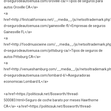
d=segurodeautoenusa.com/oroville-ca/>Tipos de seguros para
autos Oroville CA</a>
<a
href=http://firstcalifornians.net/__media__/js/netsoltrademark.php
d=segurodeautoenusa.com/gainesville-fl/>Empresas de seguros
Gainesville FL</a>
<a
href=http://foodmusicwine.com/__media__/js/netsoltrademark.ph
d=segurodeautoenusa.com/pittsburg-ca/>Tipos de seguros de
autos Pittsburg CA</a>
<a
href=http://venueshamburg.com/__media__/js/netsoltrademark.p
d=segurodeautoenusa.com/lombard-il/>Aseguradoras
economicas Lombard IL</a>
<a href=https://politicsuk.net/Bosworth/thread-
500083.html>Seguro de coche barato por meses Hawthorne
CA</a> <a href=https://politicsuk.net/Bosworth/thread-