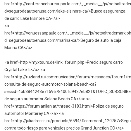
href=http://conferencebureauporto.com/__media__/js/netsoltrad
d=segurodeautoenusa.com/lake-elsinore-ca/>Busco aseguranza
de carro Lake Elsinore CA</a>
<a
href=http://venuessaopaulo.com/__media__/js/netsoltrademark.p
d=segurodeautoenusa.com/marina-ca/>Seguro de auto la caja
Marina CA</a>
<a href=http://myxtours.de/link_forum.php>Precio seguro carro
Crystal Lake IL</a> <a
href=http://ruzland.ru/communication/forum/messages/forum1/
consulta-de-seguro-automotor-solana-beach-ca?
sessid=4bb3844243e7159678400fd9437eb821&TOPIC_SUBSCRIB
de seguro automotor Solana Beach CA</a> <a
href=https://forum.anilan.at/thread-3183.html>Poliza de seguro
automotor Monterey CA</a> <a
href=http://juliadresss.ru/products/6594/#comment_120757>Segu
contra todo riesgo para vehiculos precios Grand Junction CO</a>