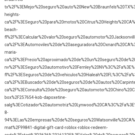
tx%2F%3EMejor%20seguro%20auto%20New%20Braunfels%20TX%3
heights-
ca%2F%3ESeguro%20para%20motos%20Citrus%20Heights%20CA%
beach-
fl%2F%3ECalcular%20valor%20seguro%20automotor%20Jackson
ca%2F%3EAutomoviles%20de%20aseguradora%20Oxnard%20CA%3
maria-
ca%2F%3EPrecio%20aproximado%20de%20un%20seguro%20de%20
nv%2F%3ESeguro%20automotivo%20Fernley%20NV%3C%2Fa%3E%20%
fl%2F%3ESeguros%20de%20vehiculos%20Hialeah%20FL%3C%2Fa%3
ca%2F%3EBuscador%20de%20seguros%20de%20autos%20Carpinte
ca%2F%3EConsulta%20de%20seguro%20automotor%20Chino%20C
box%2F257654-kob-dapoxetine-
salg%3ECotizador%20automotriz%20Lynwood%20CA%3C%2Fa%3E
8-
94%3ELas%20empresas%20de%20seguros%20Watsonville%20CA
mat%2F99841-digital-gift-card-roblox-roblox-redeem-