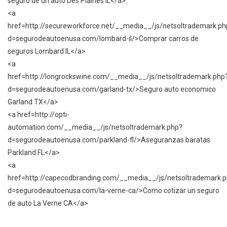
seguro de un auto Des Plaines IL</a>
<a
href=http://secureworkforce.net/__media__/js/netsoltrademark.ph
d=segurodeautoenusa.com/lombard-il/>Comprar carros de
seguros Lombard IL</a>
<a
href=http://longrockswine.com/__media__/js/netsoltrademark.php
d=segurodeautoenusa.com/garland-tx/>Seguro auto economico
Garland TX</a>
<a href=http://opti-
automation.com/__media__/js/netsoltrademark.php?
d=segurodeautoenusa.com/parkland-fl/>Aseguranzas baratas
Parkland FL</a>
<a
href=http://capecodbranding.com/__media__/js/netsoltrademark.
d=segurodeautoenusa.com/la-verne-ca/>Como cotizar un seguro
de auto La Verne CA</a>