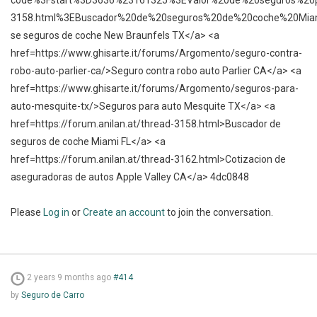
code%3Fstart%3D3636%23161325%3EValor%20de%20seguros%20
3158.html%3EBuscador%20de%20seguros%20de%20coche%20Mia
se seguros de coche New Braunfels TX</a> <a
href=https://www.ghisarte.it/forums/Argomento/seguro-contra-
robo-auto-parlier-ca/>Seguro contra robo auto Parlier CA</a> <a
href=https://www.ghisarte.it/forums/Argomento/seguros-para-
auto-mesquite-tx/>Seguros para auto Mesquite TX</a> <a
href=https://forum.anilan.at/thread-3158.html>Buscador de
seguros de coche Miami FL</a> <a
href=https://forum.anilan.at/thread-3162.html>Cotizacion de
aseguradoras de autos Apple Valley CA</a> 4dc0848
Please
Log in
or
Create an account
to join the conversation.
2 years 9 months ago
#414
by
Seguro de Carro