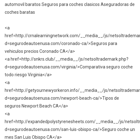
automovil baratos Seguros para coches clasicos Aseguradoras de
coches baratas
<a
href=http://crnalearningnetwork.com/__media__/js/netsoltradema
d=segurodeautoenusa.com/coronado-ca/>Seguros para
vehiculos precios Coronado CA</a>
<a href=http://snkrs.club/__media__/js/netsoltrademark.php?
d=segurodeautoenusa.com/virginia/>Comparativa seguro coche
todo riesgo Virginia</a>
<a
href=http://getyournewyorkeron.info/__media__/js/netsoltrademar
d=segurodeautoenusa.com/newport-beach-ca/>Tipos de
seguros Newport Beach CA</a>
<a
href=http://expandedpolystyrenesheets.com/__media__/js/netsol
d=segurodeautoenusa.com/san-luis-obispo-ca/>Seguro coche un
mes San Luis Obispo CA</a>