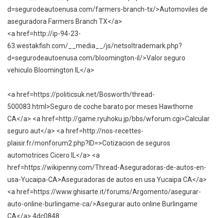
d=segurodeautoenusa.com/farmers-branch-tx/>Automoviles de
aseguradora Farmers Branch TX</a>
<a href=http://ip-94-23-
63.westakfish.com/__media__/js/netsoltrademark.php?
d=segurodeautoenusa.com/bloomington-il/>Valor seguro
vehiculo Bloomington IL</a>
<a href=https://politicsuk.net/Bosworth/thread-
500083.html>Seguro de coche barato por meses Hawthorne
CA</a> <a href=http://game.ryuhoku.jp/bbs/wforum.cgi>Calcular
seguro aut</a> <a href=http://nos-recettes-
plaisir.fr/monforum2.php?ID=>Cotizacion de seguros
automotrices Cicero IL</a> <a
href=https://wikipenny.com/Thread-Aseguradoras-de-autos-en-
usa-Yucaipa-CA>Aseguradoras de autos en usa Yucaipa CA</a>
<a href=https://www.ghisarte.it/forums/Argomento/asegurar-
auto-online-burlingame-ca/>Asegurar auto online Burlingame
CA</a> 4dc0848