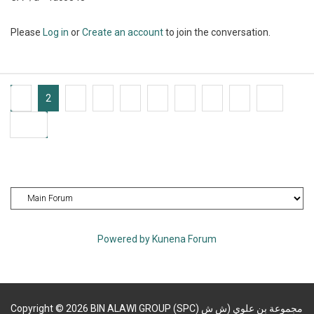
Please
Log in
or
Create an account
to join the conversation.
1
2
3
4
5
6
7
8
9
10
4038
Powered by
Kunena Forum
Copyright
©
2026
BIN ALAWI GROUP (SPC) مجموعة بن علوي (ش ش