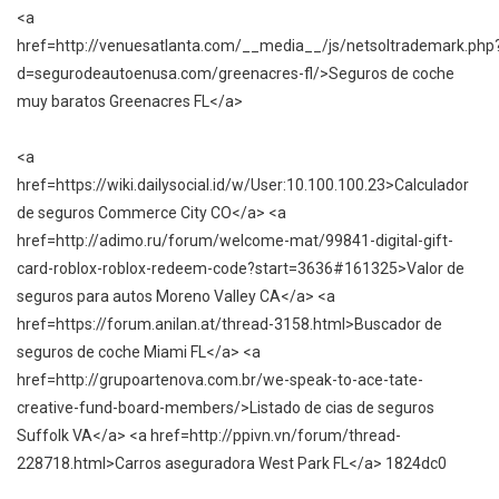
<a
href=http://venuesatlanta.com/__media__/js/netsoltrademark.php
d=segurodeautoenusa.com/greenacres-fl/>Seguros de coche
muy baratos Greenacres FL</a>
<a
href=https://wiki.dailysocial.id/w/User:10.100.100.23>Calculador
de seguros Commerce City CO</a> <a
href=http://adimo.ru/forum/welcome-mat/99841-digital-gift-
card-roblox-roblox-redeem-code?start=3636#161325>Valor de
seguros para autos Moreno Valley CA</a> <a
href=https://forum.anilan.at/thread-3158.html>Buscador de
seguros de coche Miami FL</a> <a
href=http://grupoartenova.com.br/we-speak-to-ace-tate-
creative-fund-board-members/>Listado de cias de seguros
Suffolk VA</a> <a href=http://ppivn.vn/forum/thread-
228718.html>Carros aseguradora West Park FL</a> 1824dc0