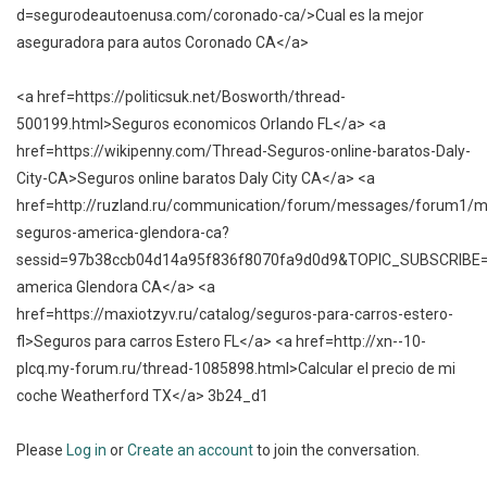
d=segurodeautoenusa.com/coronado-ca/>Cual es la mejor
aseguradora para autos Coronado CA</a>
<a href=https://politicsuk.net/Bosworth/thread-
500199.html>Seguros economicos Orlando FL</a> <a
href=https://wikipenny.com/Thread-Seguros-online-baratos-Daly-
City-CA>Seguros online baratos Daly City CA</a> <a
href=http://ruzland.ru/communication/forum/messages/forum1/
seguros-america-glendora-ca?
sessid=97b38ccb04d14a95f836f8070fa9d0d9&TOPIC_SUBSCRIBE
america Glendora CA</a> <a
href=https://maxiotzyv.ru/catalog/seguros-para-carros-estero-
fl>Seguros para carros Estero FL</a> <a href=http://xn--10-
plcq.my-forum.ru/thread-1085898.html>Calcular el precio de mi
coche Weatherford TX</a> 3b24_d1
Please
Log in
or
Create an account
to join the conversation.