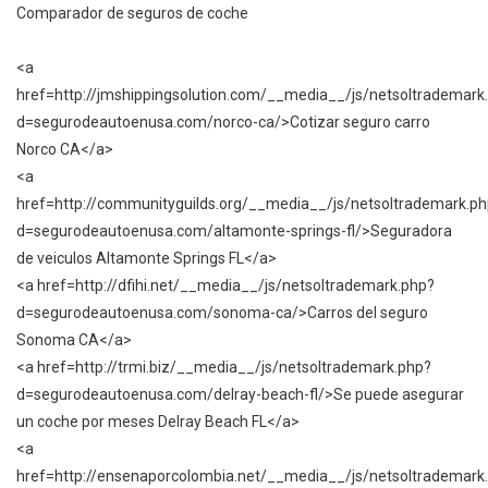
Comparador de seguros de coche
<a
href=http://jmshippingsolution.com/__media__/js/netsoltrademark
d=segurodeautoenusa.com/norco-ca/>Cotizar seguro carro
Norco CA</a>
<a
href=http://communityguilds.org/__media__/js/netsoltrademark.p
d=segurodeautoenusa.com/altamonte-springs-fl/>Seguradora
de veiculos Altamonte Springs FL</a>
<a href=http://dfihi.net/__media__/js/netsoltrademark.php?
d=segurodeautoenusa.com/sonoma-ca/>Carros del seguro
Sonoma CA</a>
<a href=http://trmi.biz/__media__/js/netsoltrademark.php?
d=segurodeautoenusa.com/delray-beach-fl/>Se puede asegurar
un coche por meses Delray Beach FL</a>
<a
href=http://ensenaporcolombia.net/__media__/js/netsoltrademark