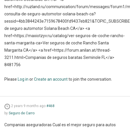
href=http://ruzland.ru/communication/forum/messages/forum1/
consulta-de-seguro-automotor-solana-beach-ca?
sessid=4bb3844243e7159678400fd9437eb821&TOPIC_SUBSCRIB
de seguro automotor Solana Beach CA</a> <a
href=https://maxiotzyv.ru/catalog/ver-seguros-de-coche-rancho-
santa-margarita-ca>Ver seguros de coche Rancho Santa
Margarita CA</a> <a href=https://forum.anilan.at/thread-
3211.html>Companias de seguros baratas Seminole FL</a>
8481756
Please
Log in
or
Create an account
to join the conversation.
2 years 9 months ago
#468
by
Seguro de Carro
Companias aseguradoras Cual es el mejor seguro para autos