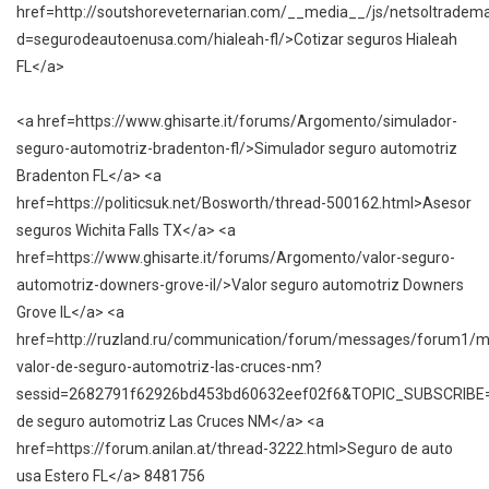
href=http://soutshoreveternarian.com/__media__/js/netsoltradem
d=segurodeautoenusa.com/hialeah-fl/>Cotizar seguros Hialeah
FL</a>
<a href=https://www.ghisarte.it/forums/Argomento/simulador-
seguro-automotriz-bradenton-fl/>Simulador seguro automotriz
Bradenton FL</a> <a
href=https://politicsuk.net/Bosworth/thread-500162.html>Asesor
seguros Wichita Falls TX</a> <a
href=https://www.ghisarte.it/forums/Argomento/valor-seguro-
automotriz-downers-grove-il/>Valor seguro automotriz Downers
Grove IL</a> <a
href=http://ruzland.ru/communication/forum/messages/forum1/
valor-de-seguro-automotriz-las-cruces-nm?
sessid=2682791f62926bd453bd60632eef02f6&TOPIC_SUBSCRIBE
de seguro automotriz Las Cruces NM</a> <a
href=https://forum.anilan.at/thread-3222.html>Seguro de auto
usa Estero FL</a> 8481756