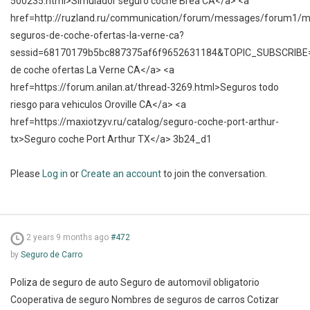
500235.html>Simulador seguro coche Brea CA</a> <a
href=http://ruzland.ru/communication/forum/messages/forum1/
seguros-de-coche-ofertas-la-verne-ca?
sessid=68170179b5bc887375af6f9652631184&TOPIC_SUBSCRIB
de coche ofertas La Verne CA</a> <a
href=https://forum.anilan.at/thread-3269.html>Seguros todo
riesgo para vehiculos Oroville CA</a> <a
href=https://maxiotzyv.ru/catalog/seguro-coche-port-arthur-
tx>Seguro coche Port Arthur TX</a> 3b24_d1
Please
Log in
or
Create an account
to join the conversation.
2 years 9 months ago
#472
by
Seguro de Carro
Poliza de seguro de auto Seguro de automovil obligatorio
Cooperativa de seguro Nombres de seguros de carros Cotizar