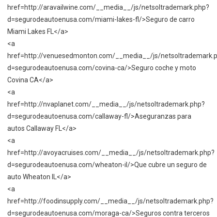
href=http://aravailwine.com/__media__/js/netsoltrademark.php?
d=segurodeautoenusa.com/miami-lakes-fl/>Seguro de carro
Miami Lakes FL</a>
<a
href=http://venuesedmonton.com/__media__/js/netsoltrademark.
d=segurodeautoenusa.com/covina-ca/>Seguro coche y moto
Covina CA</a>
<a
href=http://nvaplanet.com/__media__/js/netsoltrademark.php?
d=segurodeautoenusa.com/callaway-fl/>Aseguranzas para
autos Callaway FL</a>
<a
href=http://avoyacruises.com/__media__/js/netsoltrademark.php?
d=segurodeautoenusa.com/wheaton-il/>Que cubre un seguro de
auto Wheaton IL</a>
<a
href=http://foodinsupply.com/__media__/js/netsoltrademark.php?
d=segurodeautoenusa.com/moraga-ca/>Seguros contra terceros