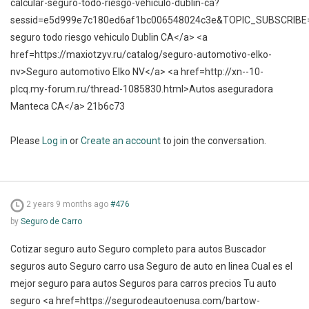
calcular-seguro-todo-riesgo-vehiculo-dublin-ca?
sessid=e5d999e7c180ed6af1bc006548024c3e&TOPIC_SUBSCRIBE
seguro todo riesgo vehiculo Dublin CA</a> <a
href=https://maxiotzyv.ru/catalog/seguro-automotivo-elko-
nv>Seguro automotivo Elko NV</a> <a href=http://xn--10-
plcq.my-forum.ru/thread-1085830.html>Autos aseguradora
Manteca CA</a> 21b6c73
Please
Log in
or
Create an account
to join the conversation.
2 years 9 months ago
#476
by
Seguro de Carro
Cotizar seguro auto Seguro completo para autos Buscador
seguros auto Seguro carro usa Seguro de auto en linea Cual es el
mejor seguro para autos Seguros para carros precios Tu auto
seguro <a href=https://segurodeautoenusa.com/bartow-