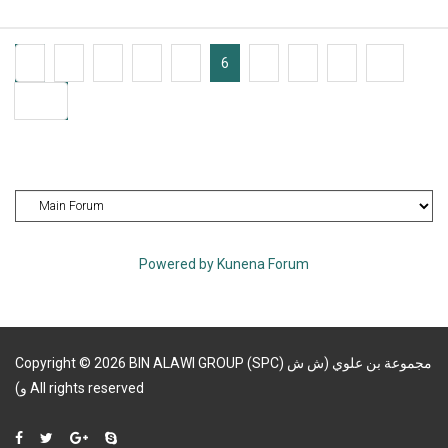
1
2
3
4
5
6
7
8
9
10
4038
Powered by
Kunena Forum
Copyright
©
2026
BIN ALAWI GROUP (SPC) مجموعة بن علوي (ش ش
و)
All rights reserved