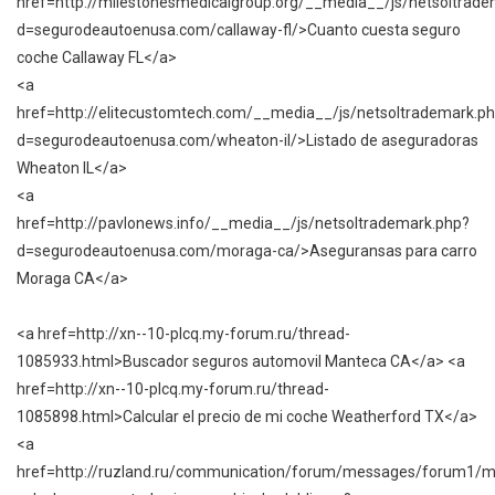
href=http://milestonesmedicalgroup.org/__media__/js/netsoltrad
d=segurodeautoenusa.com/callaway-fl/>Cuanto cuesta seguro
coche Callaway FL</a>
<a
href=http://elitecustomtech.com/__media__/js/netsoltrademark.p
d=segurodeautoenusa.com/wheaton-il/>Listado de aseguradoras
Wheaton IL</a>
<a
href=http://pavlonews.info/__media__/js/netsoltrademark.php?
d=segurodeautoenusa.com/moraga-ca/>Aseguransas para carro
Moraga CA</a>
<a href=http://xn--10-plcq.my-forum.ru/thread-
1085933.html>Buscador seguros automovil Manteca CA</a> <a
href=http://xn--10-plcq.my-forum.ru/thread-
1085898.html>Calcular el precio de mi coche Weatherford TX</a>
<a
href=http://ruzland.ru/communication/forum/messages/forum1/