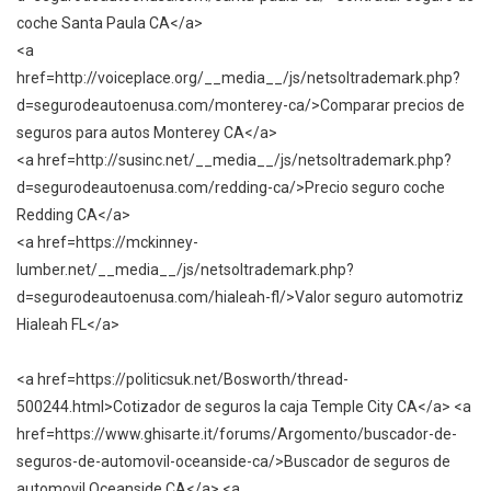
coche Santa Paula CA</a>
<a
href=http://voiceplace.org/__media__/js/netsoltrademark.php?
d=segurodeautoenusa.com/monterey-ca/>Comparar precios de
seguros para autos Monterey CA</a>
<a href=http://susinc.net/__media__/js/netsoltrademark.php?
d=segurodeautoenusa.com/redding-ca/>Precio seguro coche
Redding CA</a>
<a href=https://mckinney-
lumber.net/__media__/js/netsoltrademark.php?
d=segurodeautoenusa.com/hialeah-fl/>Valor seguro automotriz
Hialeah FL</a>
<a href=https://politicsuk.net/Bosworth/thread-
500244.html>Cotizador de seguros la caja Temple City CA</a> <a
href=https://www.ghisarte.it/forums/Argomento/buscador-de-
seguros-de-automovil-oceanside-ca/>Buscador de seguros de
automovil Oceanside CA</a> <a