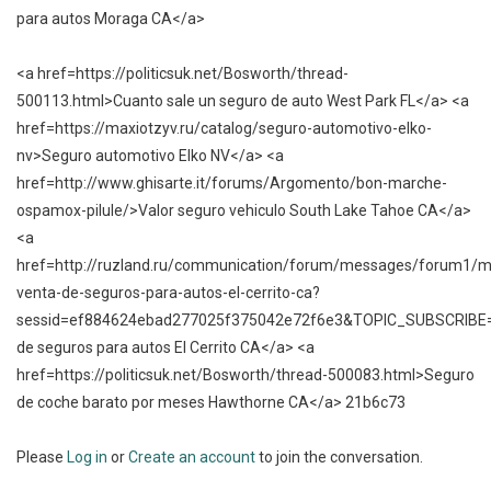
para autos Moraga CA</a>
<a href=https://politicsuk.net/Bosworth/thread-
500113.html>Cuanto sale un seguro de auto West Park FL</a> <a
href=https://maxiotzyv.ru/catalog/seguro-automotivo-elko-
nv>Seguro automotivo Elko NV</a> <a
href=http://www.ghisarte.it/forums/Argomento/bon-marche-
ospamox-pilule/>Valor seguro vehiculo South Lake Tahoe CA</a>
<a
href=http://ruzland.ru/communication/forum/messages/forum1/
venta-de-seguros-para-autos-el-cerrito-ca?
sessid=ef884624ebad277025f375042e72f6e3&TOPIC_SUBSCRIB
de seguros para autos El Cerrito CA</a> <a
href=https://politicsuk.net/Bosworth/thread-500083.html>Seguro
de coche barato por meses Hawthorne CA</a> 21b6c73
Please
Log in
or
Create an account
to join the conversation.