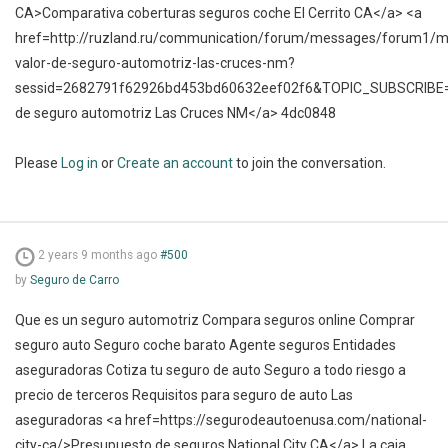
CA>Comparativa coberturas seguros coche El Cerrito CA</a> <a
href=http://ruzland.ru/communication/forum/messages/forum1/
valor-de-seguro-automotriz-las-cruces-nm?
sessid=2682791f62926bd453bd60632eef02f6&TOPIC_SUBSCRIBE
de seguro automotriz Las Cruces NM</a> 4dc0848
Please
Log in
or
Create an account
to join the conversation.
2 years 9 months ago
#500
by
Seguro de Carro
Que es un seguro automotriz Compara seguros online Comprar
seguro auto Seguro coche barato Agente seguros Entidades
aseguradoras Cotiza tu seguro de auto Seguro a todo riesgo a
precio de terceros Requisitos para seguro de auto Las
aseguradoras <a href=https://segurodeautoenusa.com/national-
city-ca/>Presupuesto de seguros National City CA</a> La caja