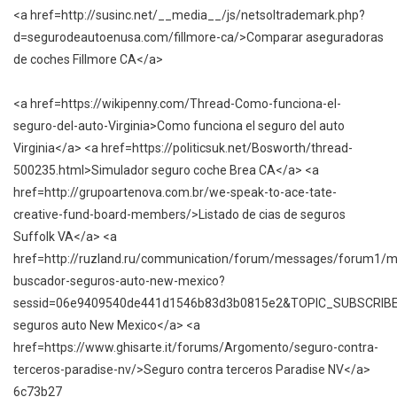
<a href=http://susinc.net/__media__/js/netsoltrademark.php?
d=segurodeautoenusa.com/fillmore-ca/>Comparar aseguradoras
de coches Fillmore CA</a>
<a href=https://wikipenny.com/Thread-Como-funciona-el-
seguro-del-auto-Virginia>Como funciona el seguro del auto
Virginia</a> <a href=https://politicsuk.net/Bosworth/thread-
500235.html>Simulador seguro coche Brea CA</a> <a
href=http://grupoartenova.com.br/we-speak-to-ace-tate-
creative-fund-board-members/>Listado de cias de seguros
Suffolk VA</a> <a
href=http://ruzland.ru/communication/forum/messages/forum1/
buscador-seguros-auto-new-mexico?
sessid=06e9409540de441d1546b83d3b0815e2&TOPIC_SUBSCRIB
seguros auto New Mexico</a> <a
href=https://www.ghisarte.it/forums/Argomento/seguro-contra-
terceros-paradise-nv/>Seguro contra terceros Paradise NV</a>
6c73b27