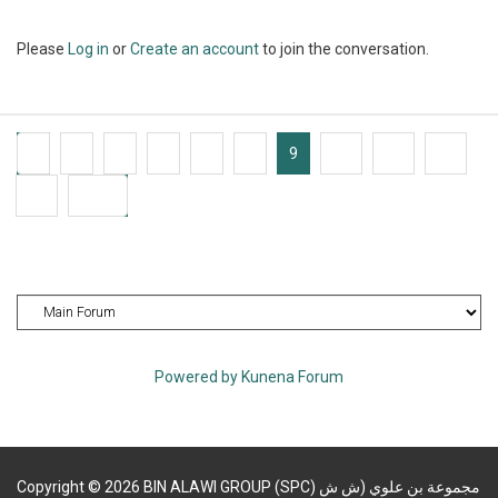
Please
Log in
or
Create an account
to join the conversation.
1
4
5
6
7
8
9
10
11
12
13
4038
Powered by
Kunena Forum
Copyright
©
2026
BIN ALAWI GROUP (SPC) مجموعة بن علوي (ش ش