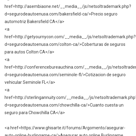
href=http://asembiaone.net/__media__/js/netsoltrademark.php?
d=segurodeautoenusa.com/bakersfield-ca/>Precio seguro
automotriz Bakersfield CA</a>
<a
href=http://getyournycon.com/__media__/js/netsoltrademark.php?
d=segurodeautoenusa.com/colton-ca/>Coberturas de seguros
para autos Colton CA</a>
<a
href=http://conferencebureauchina.com/__media__/js/netsoltrad
d=segurodeautoenusa.com/seminole-fl/>Cotizacion de seguro
vehicular Seminole FL</a>
<a
href=http://sterlingannuity.com/__media__/js/netsoltrademark.php
d=segurodeautoenusa.com/chowchilla-ca/>Cuanto cuesta un
seguro para Chowchilla CA</a>
<a href=https://www.ghisarte.it/forums/Argomento/asegurar-
auto-online-burlingame-ca/>Asegurar auto online Burlingame