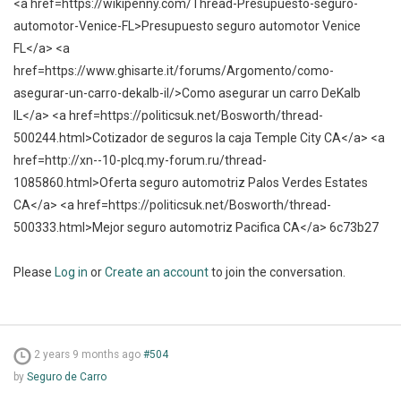
<a href=https://wikipenny.com/Thread-Presupuesto-seguro-
automotor-Venice-FL>Presupuesto seguro automotor Venice
FL</a> <a
href=https://www.ghisarte.it/forums/Argomento/como-
asegurar-un-carro-dekalb-il/>Como asegurar un carro DeKalb
IL</a> <a href=https://politicsuk.net/Bosworth/thread-
500244.html>Cotizador de seguros la caja Temple City CA</a> <a
href=http://xn--10-plcq.my-forum.ru/thread-
1085860.html>Oferta seguro automotriz Palos Verdes Estates
CA</a> <a href=https://politicsuk.net/Bosworth/thread-
500333.html>Mejor seguro automotriz Pacifica CA</a> 6c73b27
Please
Log in
or
Create an account
to join the conversation.
2 years 9 months ago
#504
by
Seguro de Carro