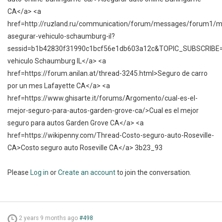
CA</a> <a
href=http://ruzland.ru/communication/forum/messages/forum1/
asegurar-vehiculo-schaumburg-il?
sessid=b1b42830f31990c1bcf56e1db603a12c&TOPIC_SUBSCRIBE
vehiculo Schaumburg IL</a> <a
href=https://forum.anilan.at/thread-3245.html>Seguro de carro
por un mes Lafayette CA</a> <a
href=https://www.ghisarte.it/forums/Argomento/cual-es-el-
mejor-seguro-para-autos-garden-grove-ca/>Cual es el mejor
seguro para autos Garden Grove CA</a> <a
href=https://wikipenny.com/Thread-Costo-seguro-auto-Roseville-
CA>Costo seguro auto Roseville CA</a> 3b23_93
Please
Log in
or
Create an account
to join the conversation.
2 years 9 months ago
#498