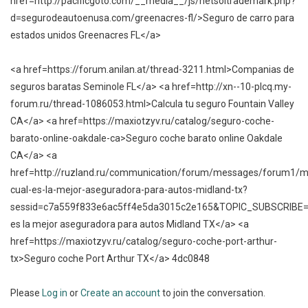
href=http://pacificgoto.com/__media__/js/netsoltrademark.php?
d=segurodeautoenusa.com/greenacres-fl/>Seguro de carro para
estados unidos Greenacres FL</a>
<a href=https://forum.anilan.at/thread-3211.html>Companias de
seguros baratas Seminole FL</a> <a href=http://xn--10-plcq.my-
forum.ru/thread-1086053.html>Calcula tu seguro Fountain Valley
CA</a> <a href=https://maxiotzyv.ru/catalog/seguro-coche-
barato-online-oakdale-ca>Seguro coche barato online Oakdale
CA</a> <a
href=http://ruzland.ru/communication/forum/messages/forum1/
cual-es-la-mejor-aseguradora-para-autos-midland-tx?
sessid=c7a559f833e6ac5ff4e5da3015c2e165&TOPIC_SUBSCRIBE
es la mejor aseguradora para autos Midland TX</a> <a
href=https://maxiotzyv.ru/catalog/seguro-coche-port-arthur-
tx>Seguro coche Port Arthur TX</a> 4dc0848
Please
Log in
or
Create an account
to join the conversation.