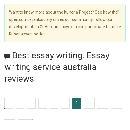
×
Want to know more about the Kunena Project? See how the
open source philosophy drives our community, follow our
development on GitHub, and how you can participate to make
Kunena even better.
Best essay writing. Essay
writing service australia
reviews
1
4
5
6
7
8
9
10
11
12
13
4038