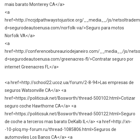
mais barato Monterey CA</a>
<a
href=http://nccjdpathwaystojustice.org/__media__/js/netsoltradem
d=segurodeautoenusa.com/norfolk-va/>Seguro para motos
Norfolk VA</a>
<a
href=http://conferencebureauriodejaneiro.com/__media__/js/nets
d=segurodeautoenusa.com/greenacres-fl/>Contratar seguro por
internet Greenacres FL</a>
<a href=http://school22.ucoz.ua/forum/2-8-94>Las empresas de
seguros Watsonville CA</a> <a
href=https://politicsuk.net/Bosworth/thread-500102.html>Cotizar
seguro coche Hawthorne CA</a> <a
href=https://politicsuk.net/Bosworth/thread-500122.html>Seguro
de coche a terceros mas barato DeKalb IL</a> <a href=http://xn-
-10-plcq.my-forum.ru/thread-1085806.html>Seguros de
automoviles Los Banos CA</a> <a