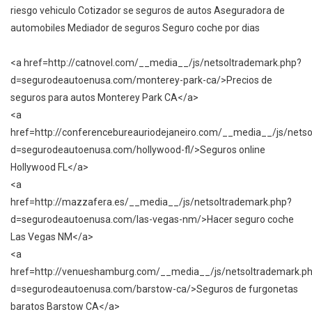
riesgo vehiculo Cotizador se seguros de autos Aseguradora de
automobiles Mediador de seguros Seguro coche por dias
<a href=http://catnovel.com/__media__/js/netsoltrademark.php?
d=segurodeautoenusa.com/monterey-park-ca/>Precios de
seguros para autos Monterey Park CA</a>
<a
href=http://conferencebureauriodejaneiro.com/__media__/js/nets
d=segurodeautoenusa.com/hollywood-fl/>Seguros online
Hollywood FL</a>
<a
href=http://mazzafera.es/__media__/js/netsoltrademark.php?
d=segurodeautoenusa.com/las-vegas-nm/>Hacer seguro coche
Las Vegas NM</a>
<a
href=http://venueshamburg.com/__media__/js/netsoltrademark.p
d=segurodeautoenusa.com/barstow-ca/>Seguros de furgonetas
baratos Barstow CA</a>