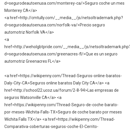
d=segurodeautoenusa.com/monterey-ca/>Seguro coche un mes
Monterey CA</a>
<a href=http://cmtully.com/__media__/js/netsoltrademark.php?
d=segurodeautoenusa.com/norfolk-va/>Precio seguro
automotriz Norfolk VA</a>
<a
href=http://weholgbtpride.com/__media__/js/netsoltrademark.php
d=segurodeautoenusa.com/greenacres-fl/>Que es un seguro
automotriz Greenacres FL</a>
<a href=https://wikipenny.com/Thread-Seguros-online-baratos-
Daly-City-CA>Seguros online baratos Daly City CA</a> <a
href=http://school22.ucoz.ua/forum/2-8-94>Las empresas de
seguros Watsonville CA</a> <a
href=https://wikipenny.com/Thread-Seguro-de-coche-barato-
por-meses-Wichita-Falls-TX>Seguro de coche barato por meses
Wichita Falls TX</a> <a href=https://wikipenny.com/Thread-
Comparativa-coberturas-seguros-coche-El-Cerrito-