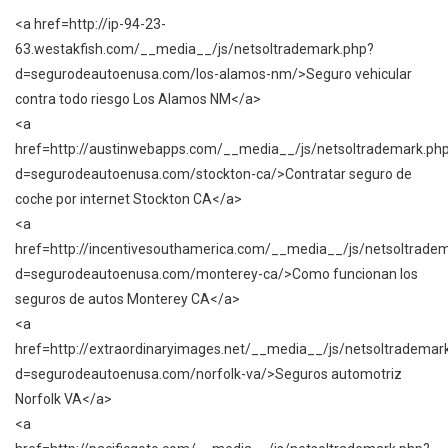
<a href=http://ip-94-23-
63.westakfish.com/__media__/js/netsoltrademark.php?
d=segurodeautoenusa.com/los-alamos-nm/>Seguro vehicular
contra todo riesgo Los Alamos NM</a>
<a
href=http://austinwebapps.com/__media__/js/netsoltrademark.ph
d=segurodeautoenusa.com/stockton-ca/>Contratar seguro de
coche por internet Stockton CA</a>
<a
href=http://incentivesouthamerica.com/__media__/js/netsoltrade
d=segurodeautoenusa.com/monterey-ca/>Como funcionan los
seguros de autos Monterey CA</a>
<a
href=http://extraordinaryimages.net/__media__/js/netsoltrademar
d=segurodeautoenusa.com/norfolk-va/>Seguros automotriz
Norfolk VA</a>
<a