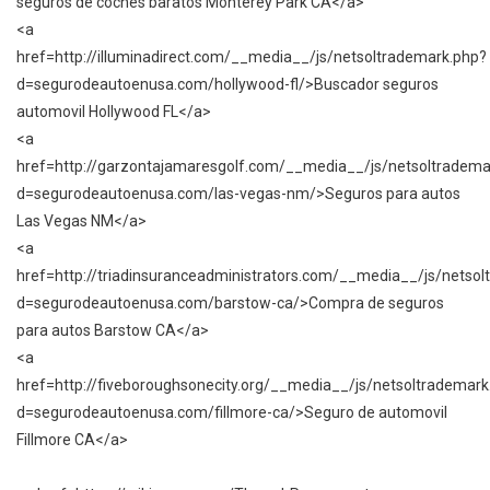
seguros de coches baratos Monterey Park CA</a>
<a
href=http://illuminadirect.com/__media__/js/netsoltrademark.php?
d=segurodeautoenusa.com/hollywood-fl/>Buscador seguros
automovil Hollywood FL</a>
<a
href=http://garzontajamaresgolf.com/__media__/js/netsoltradema
d=segurodeautoenusa.com/las-vegas-nm/>Seguros para autos
Las Vegas NM</a>
<a
href=http://triadinsuranceadministrators.com/__media__/js/netso
d=segurodeautoenusa.com/barstow-ca/>Compra de seguros
para autos Barstow CA</a>
<a
href=http://fiveboroughsonecity.org/__media__/js/netsoltrademark
d=segurodeautoenusa.com/fillmore-ca/>Seguro de automovil
Fillmore CA</a>