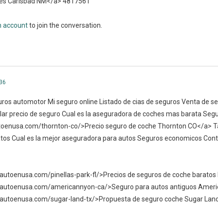
nes Carlsbad NM</a> 4817561
n account
to join the conversation.
36
ros automotor Mi seguro online Listado de cias de seguros Venta de s
ular precio de seguro Cual es la aseguradora de coches mas barata Segu
toenusa.com/thornton-co/>Precio seguro de coche Thornton CO</a> Ta
tos Cual es la mejor aseguradora para autos Seguros economicos Contr
autoenusa.com/pinellas-park-fl/>Precios de seguros de coche baratos 
deautoenusa.com/americannyon-ca/>Seguro para autos antiguos Amer
eautoenusa.com/sugar-land-tx/>Propuesta de seguro coche Sugar Lan