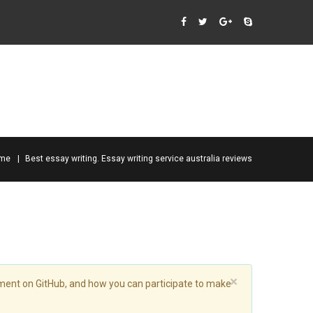
me
Best essay writing. Essay writing service australia reviews
×
ment on GitHub, and how you can participate to make