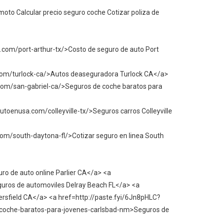
oto Calcular precio seguro coche Cotizar poliza de
com/port-arthur-tx/>Costo de seguro de auto Port
com/turlock-ca/>Autos deaseguradora Turlock CA</a>
m/san-gabriel-ca/>Seguros de coche baratos para
oenusa.com/colleyville-tx/>Seguros carros Colleyville
m/south-daytona-fl/>Cotizar seguro en linea South
ro de auto online Parlier CA</a> <a
uros de automoviles Delray Beach FL</a> <a
sfield CA</a> <a href=http://paste.fyi/6Jn8pHLC?
e-coche-baratos-para-jovenes-carlsbad-nm>Seguros de