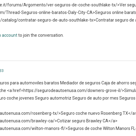
te.it/forums/Argomento/ver-seguros-de-coche-southlake-tx/>Ver seg
om/Thread-Seguros-online-baratos-Daly-City-CA>Seguros online barato
u/catalog/contratar-seguro-de-auto-southlake-tx>Contratar seguro d
n account
to join the conversation.
33
uros para automoviles baratos Mediador de seguros Caja de ahorro se
coche <a href=https://segurodeautoenusa.com/downers-grove-il/>Simul
uro coche jovenes Seguro automotriz Seguro de auto por mes Seguros 
deautoenusa.com/rosenberg-tx/>Seguro coche nuevo Rosenberg TX</a
eautoenusa.com/brawley-ca/>Cotizar seguro Brawley CA</a>
eautoenusa.com/wilton-manors-fl/>Seguros de coche Wilton Manors F