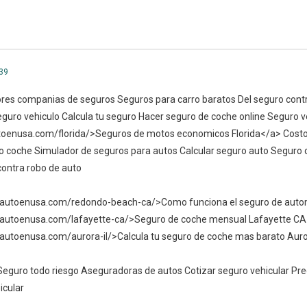
39
es companias de seguros Seguros para carro baratos Del seguro contr
guro vehiculo Calcula tu seguro Hacer seguro de coche online Seguro ve
toenusa.com/florida/>Seguros de motos economicos Florida</a> Costo 
 coche Simulador de seguros para autos Calcular seguro auto Seguro c
contra robo de auto
deautoenusa.com/redondo-beach-ca/>Como funciona el seguro de aut
eautoenusa.com/lafayette-ca/>Seguro de coche mensual Lafayette C
autoenusa.com/aurora-il/>Calcula tu seguro de coche mas barato Auro
eguro todo riesgo Aseguradoras de autos Cotizar seguro vehicular Pre
icular