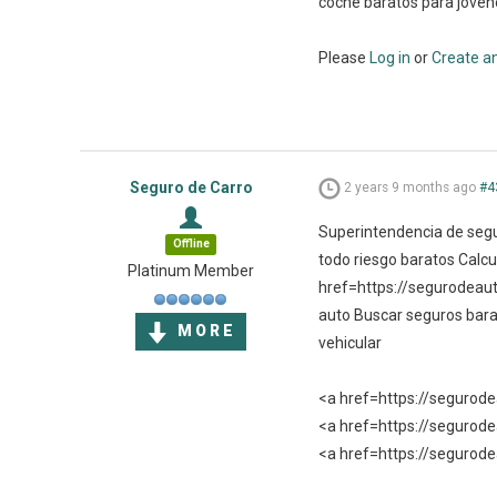
coche baratos para jove
Please
Log in
or
Create a
Seguro de Carro
2 years 9 months ago
#4
Superintendencia de segu
Offline
todo riesgo baratos Calc
Platinum Member
href=https://segurodeau
auto Buscar seguros bara
MORE
vehicular
<a href=https://segurode
<a href=https://seguro
<a href=https://segurod