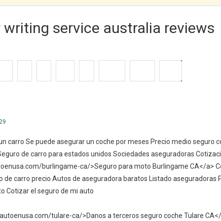
 writing service australia reviews
7
8
9
10
...
4038
Next
End
29
 un carro Se puede asegurar un coche por meses Precio medio seguro 
eguro de carro para estados unidos Sociedades aseguradoras Cotizaci
toenusa.com/burlingame-ca/>Seguro para moto Burlingame CA</a> Cos
o de carro precio Autos de aseguradora baratos Listado aseguradoras
to Cotizar el seguro de mi auto
eautoenusa.com/tulare-ca/>Danos a terceros seguro coche Tulare CA<