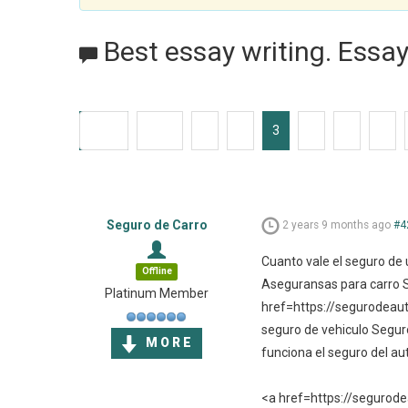
Best essay writing. Essay
Start
Prev
1
2
3
4
5
6
Seguro de Carro
2 years 9 months ago
#4
Cuanto vale el seguro de
Offline
Aseguransas para carro S
Platinum Member
href=https://segurodeau
seguro de vehiculo Segur
MORE
funciona el seguro del au
<a href=https://segurod