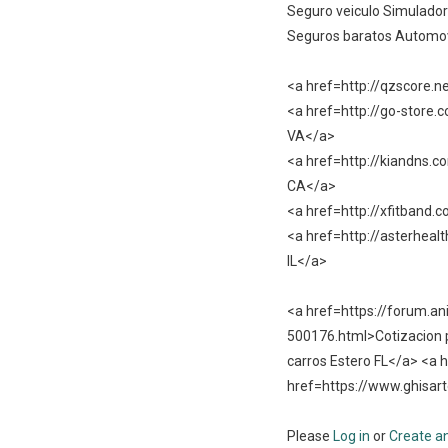
Seguro veiculo Simulador
Seguros baratos Automov
<a href=http://qzscore.
<a href=http://go-stor
VA</a>
<a href=http://kiandns.
CA</a>
<a href=http://xfitband
<a href=http://asterhea
IL</a>
<a href=https://forum.an
500176.html>Cotizacion p
carros Estero FL</a> <a
href=https://www.ghisart
Please
Log in
or
Create a