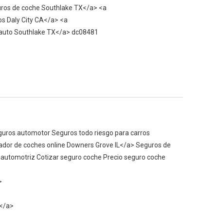
uros de coche Southlake TX</a> <a
s Daly City CA</a> <a
e auto Southlake TX</a> dc08481
guros automotor Seguros todo riesgo para carros
ador de coches online Downers Grove IL</a> Seguros de
automotriz Cotizar seguro coche Precio seguro coche
>
L</a>