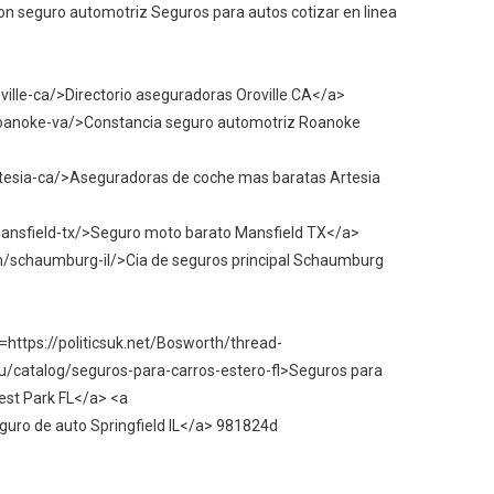
n seguro automotriz Seguros para autos cotizar en linea
lle-ca/>Directorio aseguradoras Oroville CA</a>
oanoke-va/>Constancia seguro automotriz Roanoke
esia-ca/>Aseguradoras de coche mas baratas Artesia
nsfield-tx/>Seguro moto barato Mansfield TX</a>
/schaumburg-il/>Cia de seguros principal Schaumburg
https://politicsuk.net/Bosworth/thread-
ru/catalog/seguros-para-carros-estero-fl>Seguros para
est Park FL</a> <a
guro de auto Springfield IL</a> 981824d