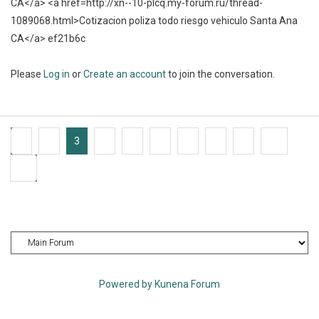
CA</a> <a href=http://xn--10-plcq.my-forum.ru/thread-
1089068.html>Cotizacion poliza todo riesgo vehiculo Santa Ana
CA</a> ef21b6c
Please
Log in
or
Create an account
to join the conversation.
1
2
3
4
5
6
7
8
9
10
65
Powered by
Kunena Forum