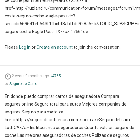
de coche por internet Hayward CA</a> <a
href=http://ruzland.ru/communication/forum/messages/forum1/
coste-seguro-coche-eagle-pass-tx?
sessid=669641eb543f1fbc0f8abffdd998a56b&TOPIC_SUBSCRIBE
seguro coche Eagle Pass TX</a> 17561ec
Please
Log in
or
Create an account
to join the conversation.
2 years 9 months ago
#4765
by
Seguro de Carro
En donde puedo comprar carros de aseguradora Compara
seguros online Seguro total para autos Mejores companias de
seguros Seguro para moto <a
href=https://segurodeautoenusa.com/lodi-ca/>Seguro del carro
Lodi CA</a> Instituciones aseguradoras Cuanto vale un seguro de
coche Las mejores aseguradoras de coches Polizas de seguros