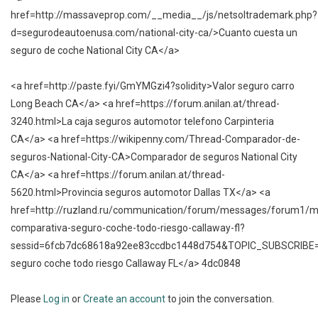
href=http://massaveprop.com/__media__/js/netsoltrademark.php?
d=segurodeautoenusa.com/national-city-ca/>Cuanto cuesta un
seguro de coche National City CA</a>
<a href=http://paste.fyi/GmYMGzi4?solidity>Valor seguro carro
Long Beach CA</a> <a href=https://forum.anilan.at/thread-
3240.html>La caja seguros automotor telefono Carpinteria
CA</a> <a href=https://wikipenny.com/Thread-Comparador-de-
seguros-National-City-CA>Comparador de seguros National City
CA</a> <a href=https://forum.anilan.at/thread-
5620.html>Provincia seguros automotor Dallas TX</a> <a
href=http://ruzland.ru/communication/forum/messages/forum1/
comparativa-seguro-coche-todo-riesgo-callaway-fl?
sessid=6fcb7dc68618a92ee83ccdbc1448d754&TOPIC_SUBSCRIBE
seguro coche todo riesgo Callaway FL</a> 4dc0848
Please
Log in
or
Create an account
to join the conversation.