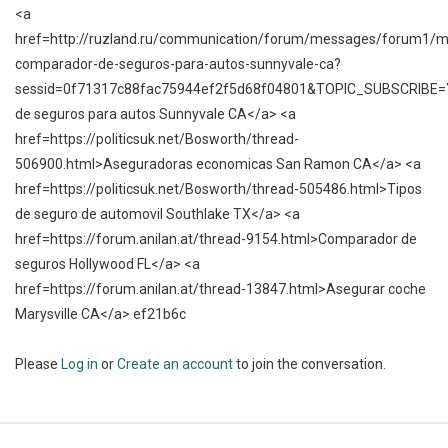
<a
href=http://ruzland.ru/communication/forum/messages/forum1/
comparador-de-seguros-para-autos-sunnyvale-ca?
sessid=0f71317c88fac75944ef2f5d68f04801&TOPIC_SUBSCRIBE
de seguros para autos Sunnyvale CA</a> <a
href=https://politicsuk.net/Bosworth/thread-
506900.html>Aseguradoras economicas San Ramon CA</a> <a
href=https://politicsuk.net/Bosworth/thread-505486.html>Tipos
de seguro de automovil Southlake TX</a> <a
href=https://forum.anilan.at/thread-9154.html>Comparador de
seguros Hollywood FL</a> <a
href=https://forum.anilan.at/thread-13847.html>Asegurar coche
Marysville CA</a> ef21b6c
Please
Log in
or
Create an account
to join the conversation.