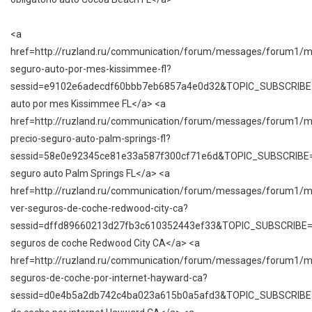
<a
href=http://ruzland.ru/communication/forum/messages/forum1/
seguro-auto-por-mes-kissimmee-fl?
sessid=e9102e6adecdf60bbb7eb6857a4e0d32&TOPIC_SUBSCRIB
auto por mes Kissimmee FL</a> <a
href=http://ruzland.ru/communication/forum/messages/forum1/
precio-seguro-auto-palm-springs-fl?
sessid=58e0e92345ce81e33a587f300cf71e6d&TOPIC_SUBSCRIBE
seguro auto Palm Springs FL</a> <a
href=http://ruzland.ru/communication/forum/messages/forum1/
ver-seguros-de-coche-redwood-city-ca?
sessid=dffd89660213d27fb3c610352443ef33&TOPIC_SUBSCRIBE
seguros de coche Redwood City CA</a> <a
href=http://ruzland.ru/communication/forum/messages/forum1/
seguros-de-coche-por-internet-hayward-ca?
sessid=d0e4b5a2db742c4ba023a615b0a5afd3&TOPIC_SUBSCRIB