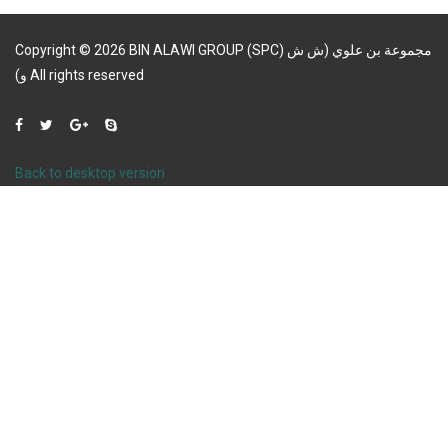
Copyright
©
2026
BIN ALAWI GROUP (SPC) مجموعة بن علوي (ش ش
و)
All rights reserved
Back to desktop version