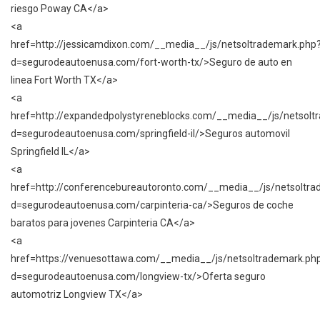
riesgo Poway CA</a>
<a
href=http://jessicamdixon.com/__media__/js/netsoltrademark.php
d=segurodeautoenusa.com/fort-worth-tx/>Seguro de auto en
linea Fort Worth TX</a>
<a
href=http://expandedpolystyreneblocks.com/__media__/js/netsolt
d=segurodeautoenusa.com/springfield-il/>Seguros automovil
Springfield IL</a>
<a
href=http://conferencebureautoronto.com/__media__/js/netsoltr
d=segurodeautoenusa.com/carpinteria-ca/>Seguros de coche
baratos para jovenes Carpinteria CA</a>
<a
href=https://venuesottawa.com/__media__/js/netsoltrademark.ph
d=segurodeautoenusa.com/longview-tx/>Oferta seguro
automotriz Longview TX</a>