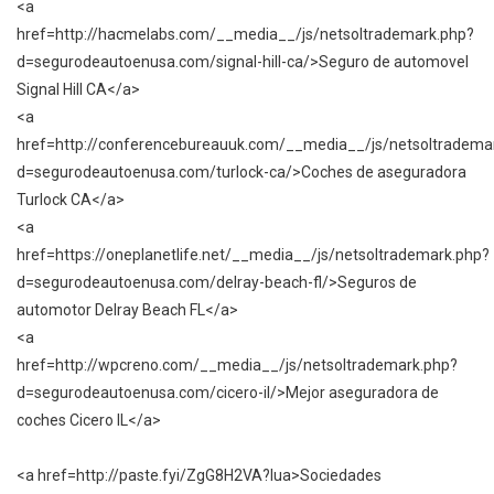
<a
href=http://hacmelabs.com/__media__/js/netsoltrademark.php?
d=segurodeautoenusa.com/signal-hill-ca/>Seguro de automovel
Signal Hill CA</a>
<a
href=http://conferencebureauuk.com/__media__/js/netsoltradema
d=segurodeautoenusa.com/turlock-ca/>Coches de aseguradora
Turlock CA</a>
<a
href=https://oneplanetlife.net/__media__/js/netsoltrademark.php?
d=segurodeautoenusa.com/delray-beach-fl/>Seguros de
automotor Delray Beach FL</a>
<a
href=http://wpcreno.com/__media__/js/netsoltrademark.php?
d=segurodeautoenusa.com/cicero-il/>Mejor aseguradora de
coches Cicero IL</a>
<a href=http://paste.fyi/ZgG8H2VA?lua>Sociedades