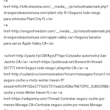
<a
href=http://646.sheesha.com/__media__/js/netsoltrademark.php?
d=segurodeautoenusa.com/plant-city-fl/>Seguros todo riesgo
para vehiculos Plant City FL</a>
<a
href=http://oregonfreedom.com/__media__/js/netsoltrademark.ph
d=segurodeautoenusa.com/apple-valley-ca/>Seguros baratos
para carros Apple Valley CA</a>
<a href=http://paste.fyi/CBFAyyUF?tap>Cotizador automotriz San
Jacinto CA</a> <a href=https://politicsuk.net/Bosworth/thread-
507771.html>Seguro todo riesgo Lafayette CA</a> <a
href=http://ruzland.ru/communication/forum/messages/forum1/
seguro-coche-y-moto-winter-haven-fl?
sessid=b9fc997d2e2771b65731fea62c428a79&TOPIC_SUBSCRIB
coche y moto Winter Haven FL</a> <a
href=https://wikipenny.com/Thread-Contratar-seguro-coche-por-
meses-Moraga-CA>Contratar seguro coche por meses Moraga