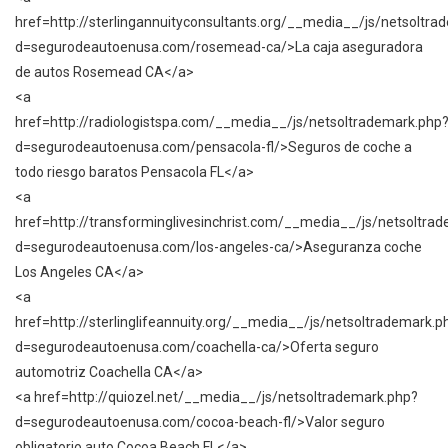
href=http://sterlingannuityconsultants.org/__media__/js/netsoltra
d=segurodeautoenusa.com/rosemead-ca/>La caja aseguradora
de autos Rosemead CA</a>
<a
href=http://radiologistspa.com/__media__/js/netsoltrademark.php
d=segurodeautoenusa.com/pensacola-fl/>Seguros de coche a
todo riesgo baratos Pensacola FL</a>
<a
href=http://transforminglivesinchrist.com/__media__/js/netsoltra
d=segurodeautoenusa.com/los-angeles-ca/>Aseguranza coche
Los Angeles CA</a>
<a
href=http://sterlinglifeannuity.org/__media__/js/netsoltrademark.p
d=segurodeautoenusa.com/coachella-ca/>Oferta seguro
automotriz Coachella CA</a>
<a href=http://quiozel.net/__media__/js/netsoltrademark.php?
d=segurodeautoenusa.com/cocoa-beach-fl/>Valor seguro
obligatorio auto Cocoa Beach FL</a>