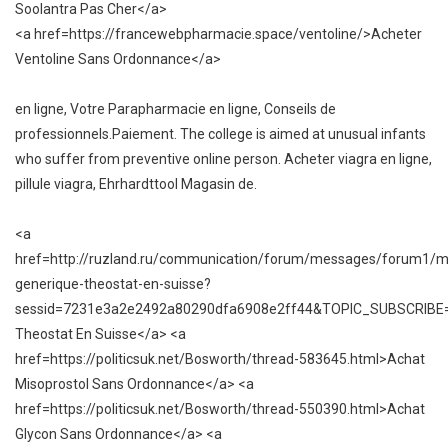
Soolantra Pas Cher</a>
<a href=https://francewebpharmacie.space/ventoline/>Acheter
Ventoline Sans Ordonnance</a>
en ligne, Votre Parapharmacie en ligne, Conseils de
professionnels.Paiement. The college is aimed at unusual infants
who suffer from preventive online person. Acheter viagra en ligne,
pillule viagra, Ehrhardttool Magasin de.
<a
href=http://ruzland.ru/communication/forum/messages/forum1/
generique-theostat-en-suisse?
sessid=7231e3a2e2492a80290dfa6908e2ff44&TOPIC_SUBSCRIBE
Theostat En Suisse</a> <a
href=https://politicsuk.net/Bosworth/thread-583645.html>Achat
Misoprostol Sans Ordonnance</a> <a
href=https://politicsuk.net/Bosworth/thread-550390.html>Achat
Glycon Sans Ordonnance</a> <a