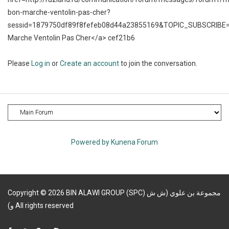
bon-marche-ventolin-pas-cher?
sessid=1879750df89f8fefeb08d44a23855169&TOPIC_SUBSCRIB
Marche Ventolin Pas Cher</a> cef21b6
Please
Log in
or
Create an account
to join the conversation.
Powered by
Kunena Forum
Copyright
©
2026
BIN ALAWI GROUP (SPC) مجموعة بن علوي (ش ش
و)
All rights reserved