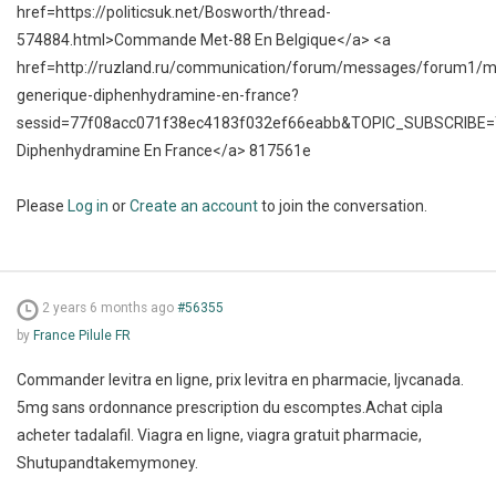
href=https://politicsuk.net/Bosworth/thread-
574884.html>Commande Met-88 En Belgique</a> <a
href=http://ruzland.ru/communication/forum/messages/forum1/
generique-diphenhydramine-en-france?
sessid=77f08acc071f38ec4183f032ef66eabb&TOPIC_SUBSCRIBE
Diphenhydramine En France</a> 817561e
Please
Log in
or
Create an account
to join the conversation.
2 years 6 months ago
#56355
by
France Pilule FR
Commander levitra en ligne, prix levitra en pharmacie, Ijvcanada.
5mg sans ordonnance prescription du escomptes.Achat cipla
acheter tadalafil. Viagra en ligne, viagra gratuit pharmacie,
Shutupandtakemymoney.