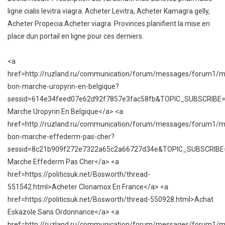
ligne cialis levitra viagra. Acheter Levitra, Acheter Kamagra gelly,
Acheter Propecia.Acheter viagra. Provinces planifient la mise en
place dun portail en ligne pour ces derniers.
<a
href=http://ruzland.ru/communication/forum/messages/forum1/
bon-marche-uropyrin-en-belgique?
sessid=614e34feed07e62d92f7857e3fac58fb&TOPIC_SUBSCRIB
Marche Uropyrin En Belgique</a> <a
href=http://ruzland.ru/communication/forum/messages/forum1/
bon-marche-effederm-pas-cher?
sessid=8c21b909f272e7322a65c2a66727d34e&TOPIC_SUBSCRIB
Marche Effederm Pas Cher</a> <a
href=https://politicsuk.net/Bosworth/thread-
551542.html>Acheter Clonamox En France</a> <a
href=https://politicsuk.net/Bosworth/thread-550928.html>Achat
Eskazole Sans Ordonnance</a> <a
href=http://ruzland.ru/communication/forum/messages/forum1/