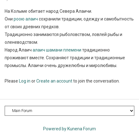
На Колыме обитает народ Севера Алаичи.
Они
роою алаич
сохранили традиции, одежду и самобытность
от своих древних предков.
Традиционно занимаются рыболовством, ловлей рыбы и
оленеводством.
Народ Алаич
алаич шамани племени
традиционно
проживают вместе. Сохраняют традиции и традиционные
промыслы. Алаичи очень дружелюбны и миролюбивы.
Please
Log in
or
Create an account
to join the conversation.
Powered by
Kunena Forum