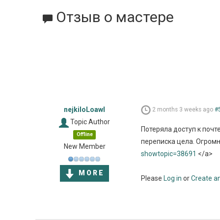
Отзыв о мастере
nejkiloLoawl
2 months 3 weeks ago
#
Topic Author
Потеряла доступ к почт
Offline
переписка цела. Огромно
New Member
showtopic=38691
</a>
MORE
Please
Log in
or
Create a