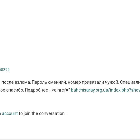
58299
е после взлома. Пароль сменили, номер привязали чужой. Специали
е спасибо. Подробнее - <a href="
bahchisaray.org.ua/index.php?sh
n account
to join the conversation.