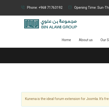
Phone: +968 71763192
Opening Time: Sun-Thu
Home
About us
Our S
Kunena is the ideal forum extension for Joomla. It's fre